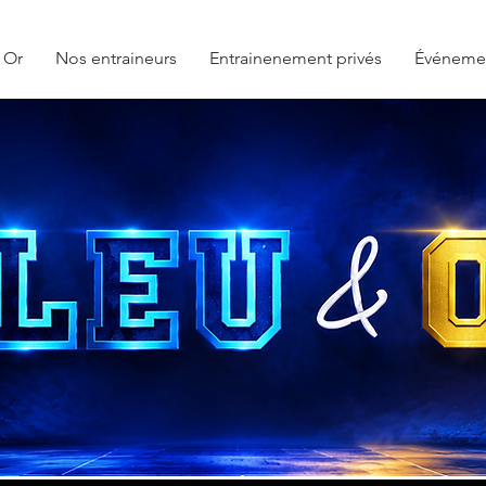
 Or
Nos entraineurs
Entrainenement privés
Événeme