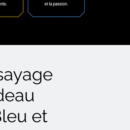
ssayage
adeau
leu et