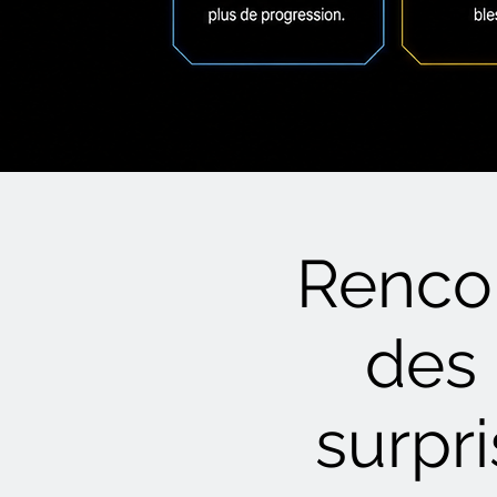
Rencon
des 
surpr