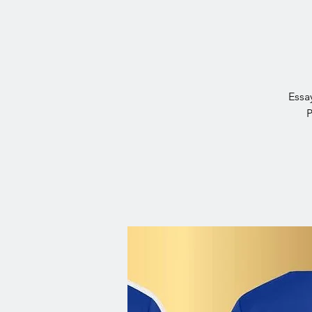
Essa
P