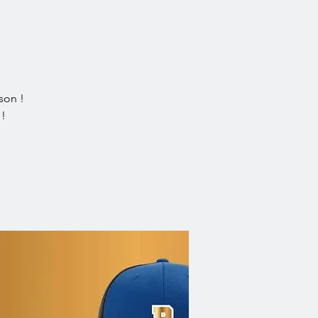
son !
 !