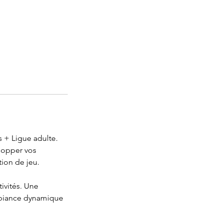
s + Ligue adulte.
elopper vos
ion de jeu.
ivités. Une
mbiance dynamique