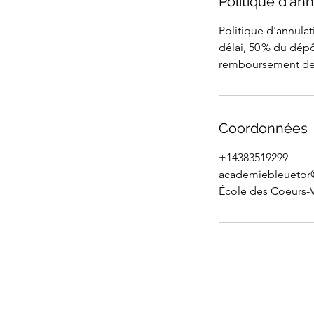
Politique d'ann
Politique d'annulat
délai, 50 % du dépô
remboursement de 1
Coordonnées
+14383519299
academiebleuetor
École des Coeurs-