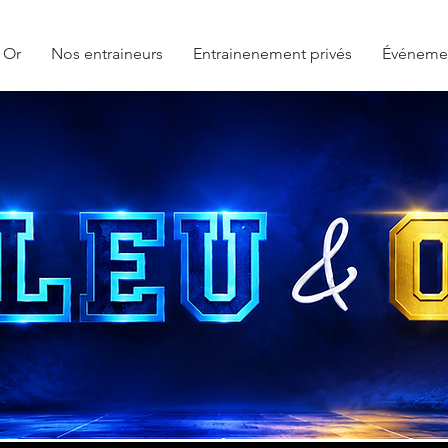
 Or
Nos entraineurs
Entrainenement privés
Événeme