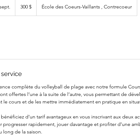
canadiens
sept.
C
300 $
École des Coeurs-Vaillants , Contrecoeur
o
m
m
e
n
c
e
l
 service
e
6
rience complète du volleyball de plage avec notre formule Cour
s
sont offertes l’une à la suite de l’autre, vous permettant de dév
e
 le cours et de les mettre immédiatement en pratique en situat
p
t
énéficiez d’un tarif avantageux en vous inscrivant aux deux act
.
r progresser rapidement, jouer davantage et profiter d’une a
u long de la saison.